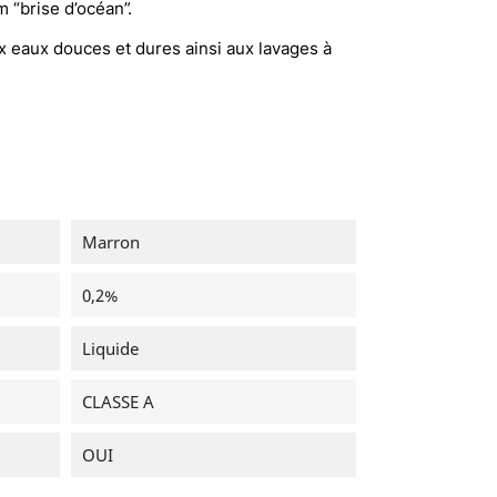
 “brise d’océan”.
x eaux douces et dures ainsi aux lavages à
Marron
0,2%
Liquide
CLASSE A
OUI