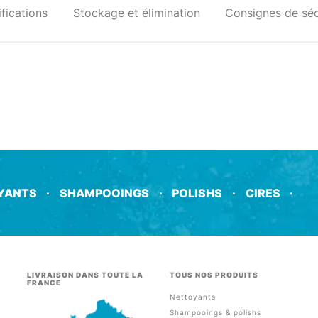
fications
Stockage et élimination
Consignes de séc
YANTS
·
SHAMPOOINGS
·
POLISHS
·
CIRES
·
LIVRAISON DANS TOUTE LA
TOUS NOS PRODUITS
FRANCE
Nettoyants
Shampooings & polishs