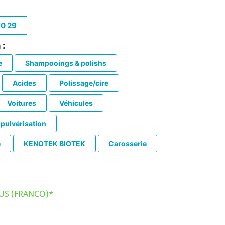
70 29
 :
e
Shampooings & polishs
Acides
Polissage/cire
Voitures
Véhicules
 pulvérisation
e
KENOTEK BIOTEK
Carosserie
LUS (FRANCO)*